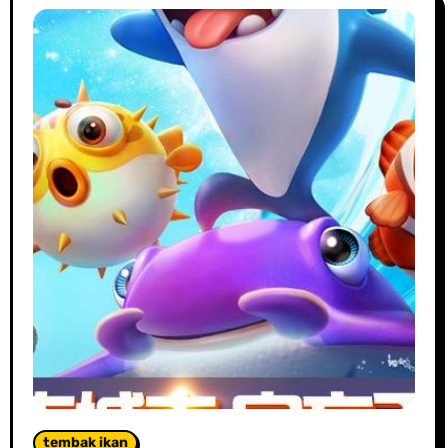
tembak ikan