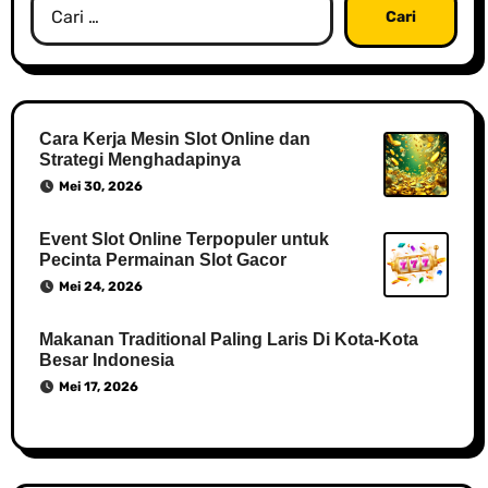
Cari
untuk:
Cara Kerja Mesin Slot Online dan
Strategi Menghadapinya
Mei 30, 2026
Event Slot Online Terpopuler untuk
Pecinta Permainan Slot Gacor
Mei 24, 2026
Makanan Traditional Paling Laris Di Kota-Kota
Besar Indonesia
Mei 17, 2026