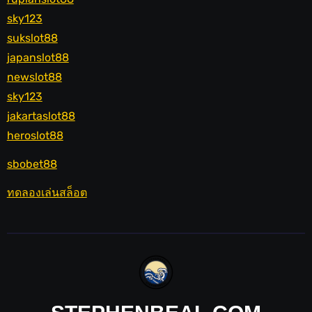
sky123
sukslot88
japanslot88
newslot88
sky123
jakartaslot88
heroslot88
sbobet88
ทดลองเล่นสล็อต