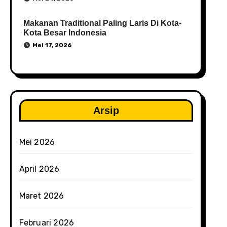
Makanan Traditional Paling Laris Di Kota-
Kota Besar Indonesia
Mei 17, 2026
Arsip
Mei 2026
April 2026
Maret 2026
Februari 2026