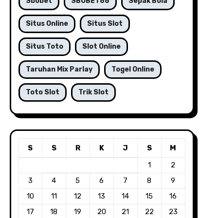
Sbobet
SBOBET88
Sepak Bola
Situs Online
Situs Slot
Situs Toto
Slot Online
Taruhan Mix Parlay
Togel Online
Toto Slot
Trik Slot
S
S
R
K
J
S
M
1
2
3
4
5
6
7
8
9
10
11
12
13
14
15
16
17
18
19
20
21
22
23