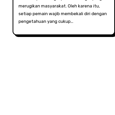
merugikan masyarakat. Oleh karena itu,
setiap pemain wajib membekali diri dengan
pengetahuan yang cukup…