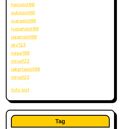
heroslot88
sukaslot88
juaraslot88
rupiahslot88
japanslot88
sky123
naga188
ninja123
jakartaslot88
ninja123
toto slot
Tag