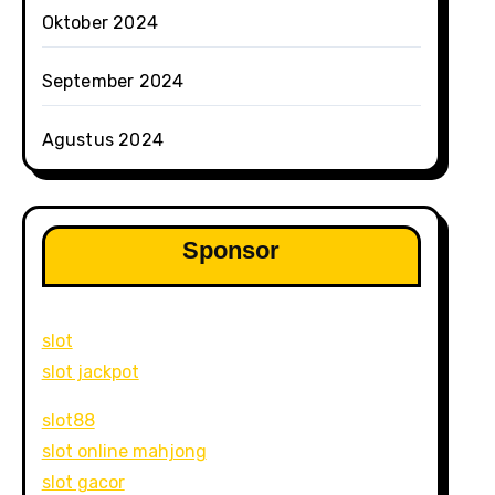
Oktober 2024
September 2024
Agustus 2024
Sponsor
slot
slot jackpot
slot88
slot online mahjong
slot gacor