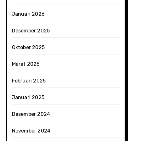
Januari 2026
Desember 2025
Oktober 2025
Maret 2025
Februari 2025
Januari 2025
Desember 2024
November 2024