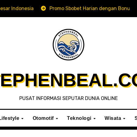
onesia
Promo Sbobet Harian dengan Bonus Terbesar
TEPHENBEAL.C
PUSAT INFORMASI SEPUTAR DUNIA ONLINE
Lifestyle
Otomotif
Teknologi
Wisata