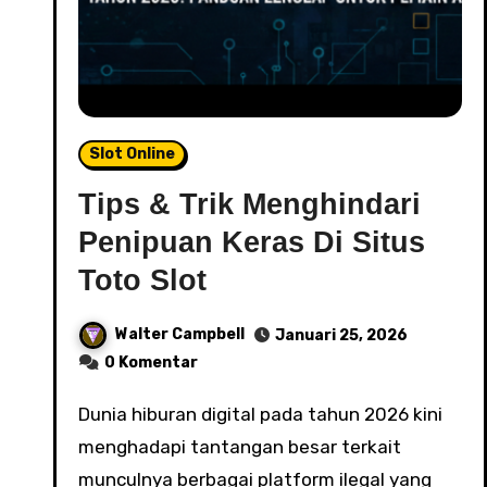
Slot Online
Tips & Trik Menghindari
Penipuan Keras Di Situs
Toto Slot
Walter Campbell
Januari 25, 2026
0 Komentar
Dunia hiburan digital pada tahun 2026 kini
menghadapi tantangan besar terkait
munculnya berbagai platform ilegal yang