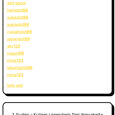
slot gacor
heroslot88
sukaslot88
juaraslot88
rupiahslot88
japanslot88
sky123
naga188
ninja123
jakartaslot88
ninja123
toto slot
Gudeg – Kuliner Legendaris Dari Yogyakarta