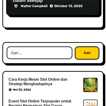
Dalam Sekejap
Walter Campbell
Oktober 13, 2025
Cari
untuk:
Cara Kerja Mesin Slot Online dan
Strategi Menghadapinya
Mei 30, 2026
Event Slot Online Terpopuler untuk
Pecinta Permainan Slot Gacor