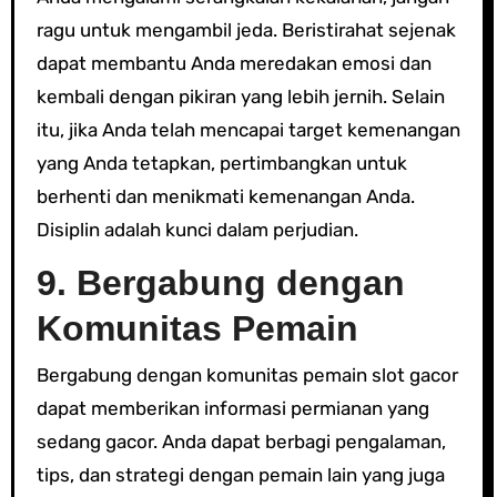
ragu untuk mengambil jeda. Beristirahat sejenak
dapat membantu Anda meredakan emosi dan
kembali dengan pikiran yang lebih jernih. Selain
itu, jika Anda telah mencapai target kemenangan
yang Anda tetapkan, pertimbangkan untuk
berhenti dan menikmati kemenangan Anda.
Disiplin adalah kunci dalam perjudian.
9. Bergabung dengan
Komunitas Pemain
Bergabung dengan komunitas pemain slot gacor
dapat memberikan informasi permianan yang
sedang gacor. Anda dapat berbagi pengalaman,
tips, dan strategi dengan pemain lain yang juga