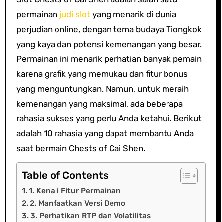
permainan
judi slot
yang menarik di dunia
perjudian online, dengan tema budaya Tiongkok
yang kaya dan potensi kemenangan yang besar.
Permainan ini menarik perhatian banyak pemain
karena grafik yang memukau dan fitur bonus
yang menguntungkan. Namun, untuk meraih
kemenangan yang maksimal, ada beberapa
rahasia sukses yang perlu Anda ketahui. Berikut
adalah 10 rahasia yang dapat membantu Anda
saat bermain Chests of Cai Shen.
Table of Contents
1. Kenali Fitur Permainan
2. Manfaatkan Versi Demo
3. Perhatikan RTP dan Volatilitas