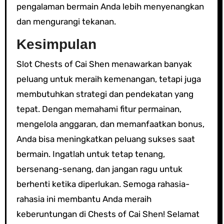
pengalaman bermain Anda lebih menyenangkan
dan mengurangi tekanan.
Kesimpulan
Slot Chests of Cai Shen menawarkan banyak
peluang untuk meraih kemenangan, tetapi juga
membutuhkan strategi dan pendekatan yang
tepat. Dengan memahami fitur permainan,
mengelola anggaran, dan memanfaatkan bonus,
Anda bisa meningkatkan peluang sukses saat
bermain. Ingatlah untuk tetap tenang,
bersenang-senang, dan jangan ragu untuk
berhenti ketika diperlukan. Semoga rahasia-
rahasia ini membantu Anda meraih
keberuntungan di Chests of Cai Shen! Selamat