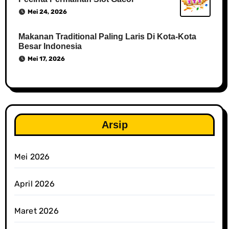
Mei 24, 2026
Makanan Traditional Paling Laris Di Kota-Kota
Besar Indonesia
Mei 17, 2026
Arsip
Mei 2026
April 2026
Maret 2026