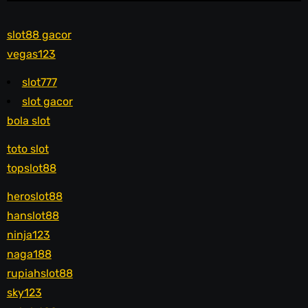
slot88 gacor
vegas123
slot777
slot gacor
bola slot
toto slot
topslot88
heroslot88
hanslot88
ninja123
naga188
rupiahslot88
sky123