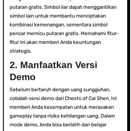
putaran gratis. Simbol liar dapat menggantikan
simbol lain untuk membantu menciptakan
kombinasi kemenangan, sementara simbol
pencar memicu putaran gratis. Memahami fitur-
fitur ini akan memberi Anda keuntungan
strategis.
2. Manfaatkan Versi
Demo
Sebelum bertaruh dengan uang sungguhan,
cobalah versi demo dari Chests of Cai Shen. Ini
memberi Anda kesempatan untuk merasakan
gameplay tanpa risiko kehilangan uang. Dalam
mode demo, Anda bisa berlatih dan belajar