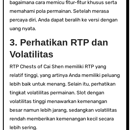
bagaimana cara memicu fitur-fitur khusus serta
memahami pola permainan. Setelah merasa
percaya diri, Anda dapat beralih ke versi dengan
uang nyata.
3. Perhatikan RTP dan
Volatilitas
RTP Chests of Cai Shen memiliki RTP yang
relatif tinggi, yang artinya Anda memiliki peluang
lebih baik untuk menang. Selain itu, perhatikan
tingkat volatilitas permainan. Slot dengan
volatilitas tinggi menawarkan kemenangan
besar namun lebih jarang, sedangkan volatilitas
rendah memberikan kemenangan kecil secara
lebih sering.